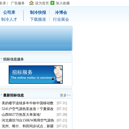
名录
|
广告服务
设为首页
加入收藏
公司库
制冷快报
冷博会
制冷人才
下载频道
行业展会
招标信息服务
最新招标信息
更多>>
·
美的楼宇连续多年中标中国移动数
[07-31]
·
5241户空气源热泵改造！宁夏煤改
[07-31]
据中心温控集采订单
·
山西8027万热泵大单落地!
[07-28]
电清洁取暖示范项目招标启动
·
河北廊坊78台150KW商用空气源热
[07-21]
·
克州、喀什、和田同步试点，新疆
[07-21]
泵招标