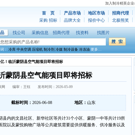
加入制冷精英企业
首 页
产品市场
地区市场
招商代理
采购
招标
品牌大全
报价中心
北极熊奖
品
找公司
采购信息
招商代理
找资料
找图片
键词：
冷库
中央空调
压缩机
制冷剂
冷媒
制冷设备
冷冻油
更多…
.57亿！临沂蒙阴县空气能项目即将招标
！临沂蒙阴县空气能项目即将招标
网 编审：王钰 发布时间：2026-05-09
截标时间：
2026-06-08
地区：
山东
内的文昌社区、新华社区等共计31个小区、蒙阴一中等共计19所
家医院以及蒙悦购物广场等公共建筑需要提供供暖服务、供冷服务以及