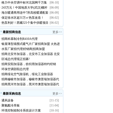
·
格力中央空调中标河北国网千万集
[06-10]
煤改电工程采购意向空气源热泵设
·
243万元！中国地质大学(武汉)螺杆
[06-09]
采大单
备需求
·
海尔暖通商用连中7所高校暖通配套
[06-09]
式风冷热泵机组公开招标
·
保定徐水区超31万㎡热泵改造！
[06-02]
项目
·
热泵利好！西藏321个集中供暖项目
[06-02]
爆发
最新招商信息
更多>>
·
招商科慕制冷剂R410A代理
·
银屋薄型墙围式暖气片厂家招商加盟 火热进
·
水泵厂家招代理|经销商|招商加盟
行中
·
招商北安市加湿器，北安市工业加湿器 北安
·
区域总代理现正招募!
市澳普瑞加湿器代理
·
招商安阳加湿器，纺织用加湿器特约经销
·
环保空调邵阳总代理
商！
·
招商绥化空气除湿机，绥化工业除湿器
·
招商穆棱市加湿器，穆棱市澳普瑞加湿器代
·
招商黑河市加湿器，黑河市澳普瑞加湿器代
理！
理
最新采购信息
更多>>
·
通风设备
[11-15]
·
聚氨酯冷库板
[11-04]
·
环境控制箱制冷系统设计方案
[10-16]