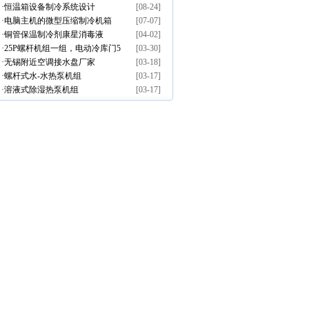
·
恒温箱设备制冷系统设计
[08-24]
·
电脑主机的微型压缩制冷机箱
[07-07]
·
铜管保温制冷剂康星消毒液
[04-02]
·
25P螺杆机组一组，电动冷库门5
[03-30]
·
无锡附近空调接水盘厂家
[03-18]
扇。
·
螺杆式水-水热泵机组
[03-17]
·
溶液式除湿热泵机组
[03-17]