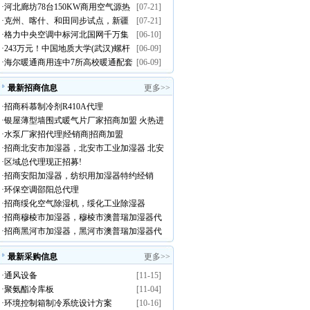
·
河北廊坊78台150KW商用空气源热
[07-21]
·
克州、喀什、和田同步试点，新疆
[07-21]
泵招标
·
格力中央空调中标河北国网千万集
[06-10]
煤改电工程采购意向空气源热泵设
·
243万元！中国地质大学(武汉)螺杆
[06-09]
采大单
备需求
·
海尔暖通商用连中7所高校暖通配套
[06-09]
式风冷热泵机组公开招标
项目
最新招商信息
更多>>
·
招商科慕制冷剂R410A代理
·
银屋薄型墙围式暖气片厂家招商加盟 火热进
·
水泵厂家招代理|经销商|招商加盟
行中
·
招商北安市加湿器，北安市工业加湿器 北安
·
区域总代理现正招募!
市澳普瑞加湿器代理
·
招商安阳加湿器，纺织用加湿器特约经销
·
环保空调邵阳总代理
商！
·
招商绥化空气除湿机，绥化工业除湿器
·
招商穆棱市加湿器，穆棱市澳普瑞加湿器代
·
招商黑河市加湿器，黑河市澳普瑞加湿器代
理！
理
最新采购信息
更多>>
·
通风设备
[11-15]
·
聚氨酯冷库板
[11-04]
·
环境控制箱制冷系统设计方案
[10-16]