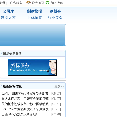
名录
|
广告服务
设为首页
加入收藏
公司库
制冷快报
冷博会
制冷人才
下载频道
行业展会
招标信息服务
最新招标信息
更多>>
·
3.7亿！四川甘孜140台热泵供暖招
[08-07]
·
重大水产品深加工智慧冷链项目落
[08-07]
标
·
美的楼宇连续多年中标中国移动数
[07-31]
地温岭
·
5241户空气源热泵改造！宁夏煤改
[07-31]
据中心温控集采订单
·
山西8027万热泵大单落地!
[07-28]
电清洁取暖示范项目招标启动