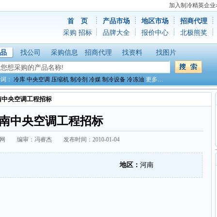
加入制冷精英企业
首 页
产品市场
地区市场
招商代理
采购
招标
品牌大全
报价中心
北极熊奖
品
找公司
采购信息
招商代理
找资料
找图片
键词：
冷库
中央空调
压缩机
制冷剂
冷媒
制冷设备
冷冻油
更多…
南中央空调工程招标
南中央空调工程招标
网 编审：冯睿杰 发布时间：2010-01-04
地区：
河南