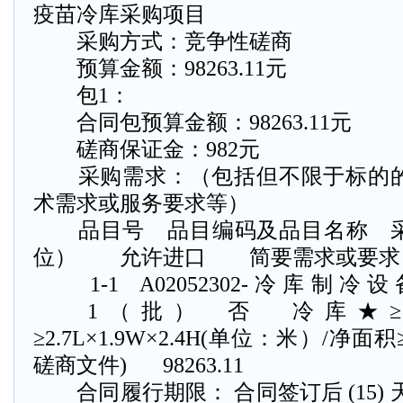
疫苗冷库采购项目
采购方式：竞争性磋商
预算金额：98263.11元
包1：
合同包预算金额：98263.11元
磋商保证金：982元
采购需求：（包括但不限于标的的
术需求或服务要求等）
品目号
品目编码及品目名称
位）
允许进口
简要需求或要求
1-1
A02052302-冷库制冷
1（批）
否
冷库★≥
≥2.7L×1.9W×2.4H(单位：米）/净面
磋商文件)
98263.11
合同履行期限： 合同签订后 (15) 