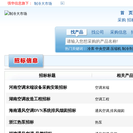
强华信息旗下：
制冷大市场
首 页
采购
招
找产品
找公司
采购信息
热门关键词：
冷库
中央空调
压缩机
制冷剂
招标标题
相关产
河南空调末端设备采购安装招标
空调末端
湖南空调改造工程招标
空调工程
海南通风空调DVN系统排风烟囱招标
通风空调,排风烟囱
浙江热泵招标
热泵