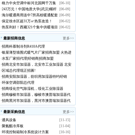
·
格力中央空调中标河北国网千万集
[06-10]
煤改电工程采购意向空气源热泵设
·
243万元！中国地质大学(武汉)螺杆
[06-09]
采大单
备需求
·
海尔暖通商用连中7所高校暖通配套
[06-09]
式风冷热泵机组公开招标
·
保定徐水区超31万㎡热泵改造！
[06-02]
项目
·
热泵利好！西藏321个集中供暖项目
[06-02]
爆发
最新招商信息
更多>>
·
招商科慕制冷剂R410A代理
·
银屋薄型墙围式暖气片厂家招商加盟 火热进
·
水泵厂家招代理|经销商|招商加盟
行中
·
招商北安市加湿器，北安市工业加湿器 北安
·
区域总代理现正招募!
市澳普瑞加湿器代理
·
招商安阳加湿器，纺织用加湿器特约经销
·
环保空调邵阳总代理
商！
·
招商绥化空气除湿机，绥化工业除湿器
·
招商穆棱市加湿器，穆棱市澳普瑞加湿器代
·
招商黑河市加湿器，黑河市澳普瑞加湿器代
理！
理
最新采购信息
更多>>
·
通风设备
[11-15]
·
聚氨酯冷库板
[11-04]
·
环境控制箱制冷系统设计方案
[10-16]