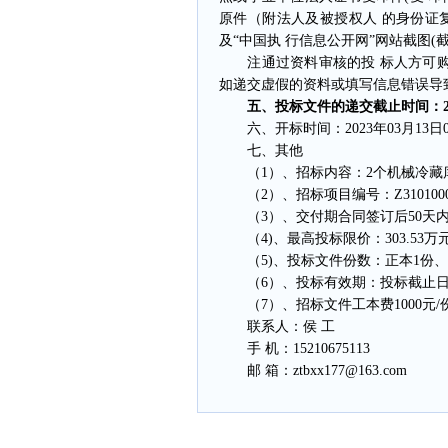
原件（附法人及被授权人 的身份证复
及“中国执 行信息公开网”网站截图
注通过资料审核的投 标人方可购
如递交虚假的资料或填写信息错误导
五、投标文件的递交截止时间：2023
六、开标时间：2023年03月13日0
七、其他
（1）、招标内容：2个机械冷藏库、
（2）、招标项目编号：Z3101000710
（3）、交付期合同签订后50天内
（4)、最高投标限价：303.53
（5)、投标文件份数：正本1份、
（6）、投标有效期：投标截止日
（7）、招标文件工本费1000元/
联系人：侯 工
手 机：15210675113
邮 箱：ztbxx177@163.com