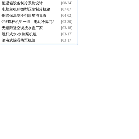
·
恒温箱设备制冷系统设计
[08-24]
·
电脑主机的微型压缩制冷机箱
[07-07]
·
铜管保温制冷剂康星消毒液
[04-02]
·
25P螺杆机组一组，电动冷库门5
[03-30]
·
无锡附近空调接水盘厂家
[03-18]
扇。
·
螺杆式水-水热泵机组
[03-17]
·
溶液式除湿热泵机组
[03-17]