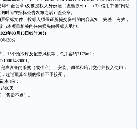
印件盖公章)及被授权人身份证（查验原件)、（3)“信用中国”网站
(截图时间在招标公告发布之后）盖公章。
买招标文件。投标人须保证所提交资料的内容真实、完整、有效，
致与本项目相关的任何损失由投标人承担。
年03月13日09时30分
9时30分
15个预冷库及配套风机等，总库容约2175m2；
001430001。
完成设备的采购（或生产）、安装、调试和培训交付并投入使用；
万元，超过预算金额的报价不予接受；
副本4份；
起90天；
份（售后不退）。