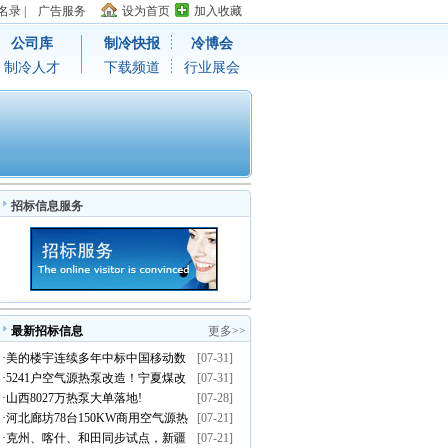
名录
|
广告服务
设为首页
加入收藏
公司库
制冷快报
冷博会
制冷人才
下载频道
行业展会
招标信息服务
最新招标信息
更多>>
·
美的楼宇连续多年中标中国移动数
[07-31]
·
5241户空气源热泵改造！宁夏煤改
[07-31]
据中心温控集采订单
·
山西8027万热泵大单落地!
[07-28]
电清洁取暖示范项目招标启动
·
河北廊坊78台150KW商用空气源热
[07-21]
·
克州、喀什、和田同步试点，新疆
[07-21]
泵招标