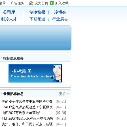
名录
|
广告服务
设为首页
加入收藏
公司库
制冷快报
冷博会
制冷人才
下载频道
行业展会
招标信息服务
最新招标信息
更多>>
·
美的楼宇连续多年中标中国移动数
[07-31]
·
5241户空气源热泵改造！宁夏煤改
[07-31]
据中心温控集采订单
·
山西8027万热泵大单落地!
[07-28]
电清洁取暖示范项目招标启动
·
河北廊坊78台150KW商用空气源热
[07-21]
·
克州、喀什、和田同步试点，新疆
[07-21]
泵招标