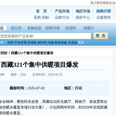
加入制冷精英企业
首 页
产品市场
地区市场
招商代理
采购
招标
品牌大全
报价中心
北极熊奖
品
找公司
采购信息
招商代理
找资料
找图片
键词：
冷库
中央空调
压缩机
制冷剂
冷媒
制冷设备
冷冻油
更多…
泵利好！西藏321个集中供暖项目爆发
西藏321个集中供暖项目爆发
网 编审：王钰 发布时间：2026-06-02
截标时间：
2026-07-02
地区：
西藏
会精神，聚焦民生改善，西藏自治区住建厅、财政厅、发改委联合
城镇供暖全覆盖专项行动方案》。计划用两年时间，到2028年实现西藏
能源供暖全覆盖。