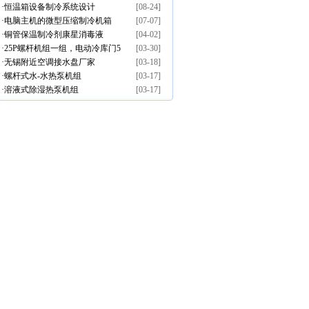
·
恒温箱设备制冷系统设计
[08-24]
·
电脑主机的微型压缩制冷机箱
[07-07]
·
铜管保温制冷剂康星消毒液
[04-02]
·
25P螺杆机组一组，电动冷库门5
[03-30]
·
无锡附近空调接水盘厂家
[03-18]
扇。
·
螺杆式水-水热泵机组
[03-17]
·
溶液式除湿热泵机组
[03-17]