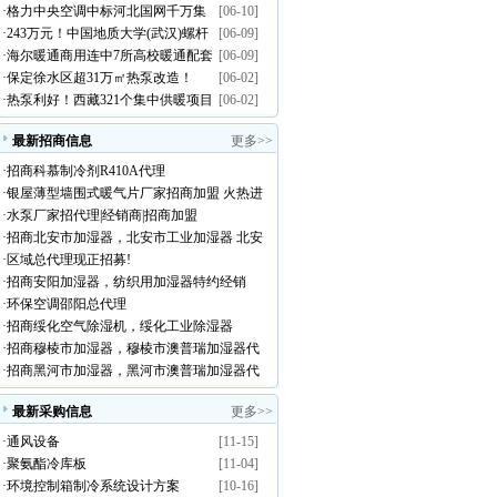
·
格力中央空调中标河北国网千万集
[06-10]
煤改电工程采购意向空气源热泵设
·
243万元！中国地质大学(武汉)螺杆
[06-09]
采大单
备需求
·
海尔暖通商用连中7所高校暖通配套
[06-09]
式风冷热泵机组公开招标
·
保定徐水区超31万㎡热泵改造！
[06-02]
项目
·
热泵利好！西藏321个集中供暖项目
[06-02]
爆发
最新招商信息
更多>>
·
招商科慕制冷剂R410A代理
·
银屋薄型墙围式暖气片厂家招商加盟 火热进
·
水泵厂家招代理|经销商|招商加盟
行中
·
招商北安市加湿器，北安市工业加湿器 北安
·
区域总代理现正招募!
市澳普瑞加湿器代理
·
招商安阳加湿器，纺织用加湿器特约经销
·
环保空调邵阳总代理
商！
·
招商绥化空气除湿机，绥化工业除湿器
·
招商穆棱市加湿器，穆棱市澳普瑞加湿器代
·
招商黑河市加湿器，黑河市澳普瑞加湿器代
理！
理
最新采购信息
更多>>
·
通风设备
[11-15]
·
聚氨酯冷库板
[11-04]
·
环境控制箱制冷系统设计方案
[10-16]