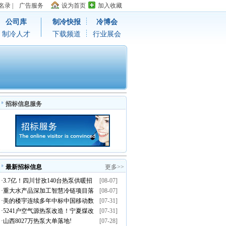
名录
|
广告服务
设为首页
加入收藏
公司库
制冷快报
冷博会
制冷人才
下载频道
行业展会
招标信息服务
最新招标信息
更多>>
·
3.7亿！四川甘孜140台热泵供暖招
[08-07]
·
重大水产品深加工智慧冷链项目落
[08-07]
标
·
美的楼宇连续多年中标中国移动数
[07-31]
地温岭
·
5241户空气源热泵改造！宁夏煤改
[07-31]
据中心温控集采订单
·
山西8027万热泵大单落地!
[07-28]
电清洁取暖示范项目招标启动