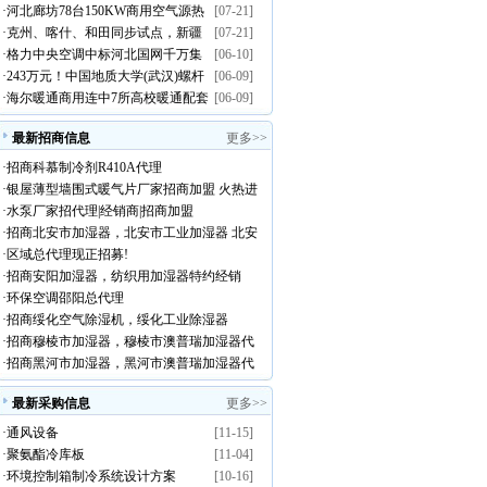
·
河北廊坊78台150KW商用空气源热
[07-21]
·
克州、喀什、和田同步试点，新疆
[07-21]
泵招标
·
格力中央空调中标河北国网千万集
[06-10]
煤改电工程采购意向空气源热泵设
·
243万元！中国地质大学(武汉)螺杆
[06-09]
采大单
备需求
·
海尔暖通商用连中7所高校暖通配套
[06-09]
式风冷热泵机组公开招标
项目
最新招商信息
更多>>
·
招商科慕制冷剂R410A代理
·
银屋薄型墙围式暖气片厂家招商加盟 火热进
·
水泵厂家招代理|经销商|招商加盟
行中
·
招商北安市加湿器，北安市工业加湿器 北安
·
区域总代理现正招募!
市澳普瑞加湿器代理
·
招商安阳加湿器，纺织用加湿器特约经销
·
环保空调邵阳总代理
商！
·
招商绥化空气除湿机，绥化工业除湿器
·
招商穆棱市加湿器，穆棱市澳普瑞加湿器代
·
招商黑河市加湿器，黑河市澳普瑞加湿器代
理！
理
最新采购信息
更多>>
·
通风设备
[11-15]
·
聚氨酯冷库板
[11-04]
·
环境控制箱制冷系统设计方案
[10-16]