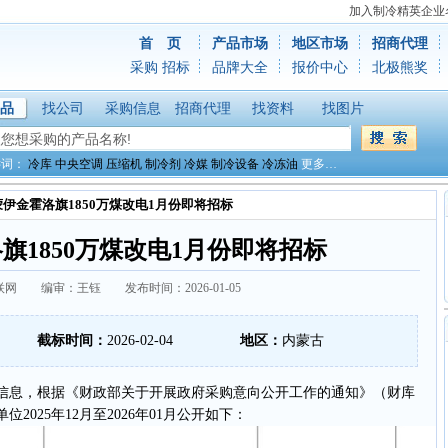
加入制冷精英企业
首 页
产品市场
地区市场
招商代理
采购
招标
品牌大全
报价中心
北极熊奖
品
找公司
采购信息
招商代理
找资料
找图片
键词：
冷库
中央空调
压缩机
制冷剂
冷媒
制冷设备
冷冻油
更多…
蒙伊金霍洛旗1850万煤改电1月份即将招标
旗1850万煤改电1月份即将招标
网 编审：王钰 发布时间：2026-01-05
截标时间：
2026-02-04
地区：
内蒙古
息，根据《财政部关于开展政府采购意向公开工作的通知》（财库
位2025年12月至2026年01月公开如下：